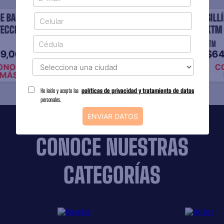
SILLÍN ERGO PILOTO
SILLÍN ERGO TRASERO
KTM
KTM
KTM
KTM
$649,000
$649,000
He leído y acepto las
políticas de privacidad y tratamiento de datos
personales.
ENVIAR DATOS
CONOCE NUESTRAS
CATEGORÍAS