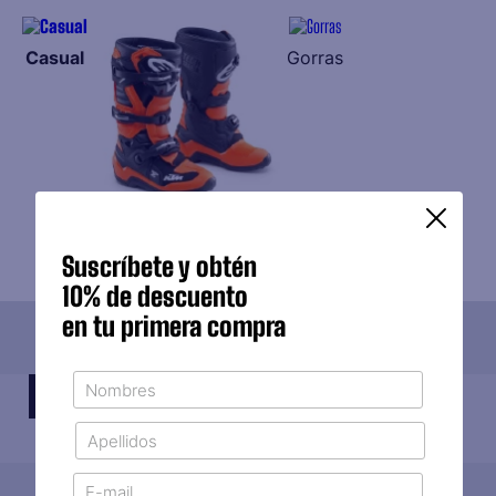
Casual
Gorras
Funcional
Suscríbete y obtén
10% de descuento
en tu primera compra
PARTES Y ACCESORIOS
TODOS
REPUESTOS
ACCESORIOS
EXOSTOS
VER TODOS LOS PRODUCTOS