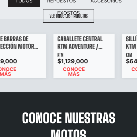
TODOS
REPUESTOS
ACCESORIOS
EXOSTOS
VER TODOS LOS PRODUCTOS
SILLÍN ERGO PILOTO
SILLÍN ERGO TRASERO
KTM
KTM
KTM
KTM
$649,000
$649,000
CONOCE NUESTRAS
MOTOS