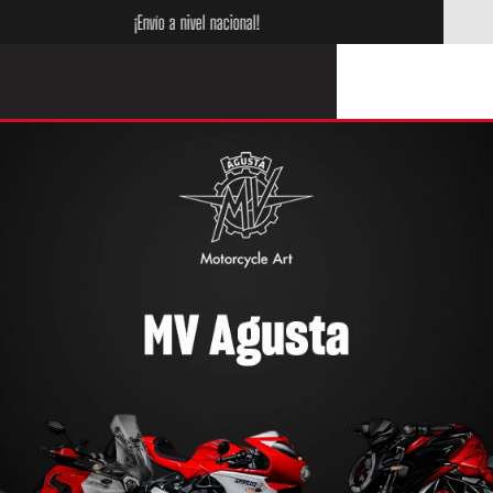
¡Compra hoy y paga en cuotas con Addi!